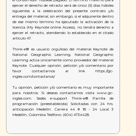
ejercer el derecho de retracto será de cinco (5) días hábiles
siguientes a la celebración del presente contrato y/o
entrega del material, sin embargo, si el adquirente dentro
de ese mismo término ha ejecutado la activación de la
licencia (My Keynote online Access), no tendrá derecho a
ejercer el retracto, atendiendo lo establecido en el citado
artículo 47.
Think-e® es usuario orgulloso del material Keynote de
National Geographic Learning. National Geographic
Learning actúa únicamente como proveedor del material
Keynote. Cualquier opinión, petición y/o comentario por
favor contactarnos al link https://gc-
ingles.com/contactanos/
Tu opinión, petición y/o comentario es muy importante
para nosotros. Si deseas contactarnos visita www.gc-
ingles.com. Sedes e-support Think-e® Parrilla de
programación (preestablecida) Solicitadas con 24 hrs.
anticipación Medellín: Carrera 44 # 18 - 24 Local 3
Medellín, Colombia Teléfono: (604) 4734428.