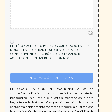
CAMPO
*
OBLIGATORIO
HE LEÍDO Y ACEPTO LO PACTADO Y AUTORIZADO EN ESTA
NOTA DE ENTREGA. MANIFIESTO MI VOLUNTAD O
CONSENTIMIENTO ELECTRÓNICO, DECLARANDO MI
*
ACEPTACIÓN DEFINITIVA DE LOS TÉRMINOS
INFORMACIÓN EMPRESARIAL
EDITORA GREAT CORP INTERNATIONAL SAS, es una
compañía editorial que comercializa el material
pedagógico Think-e®, el cual está sustentado en la obra
Keynote de la National Geographic Learning la cual se
encuentra debidamente registrada y sobre la cual se tiene
la autorización de comercialización para la República de