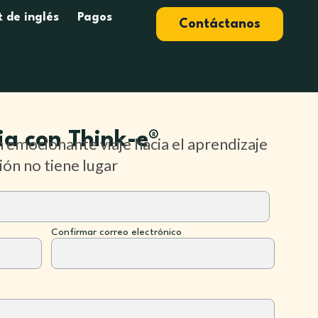
t de inglés
Pagos
Contáctanos
ia con Think-e®
n emocionante viaje hacia el aprendizaje
ión no tiene lugar
Confirmar correo electrónico