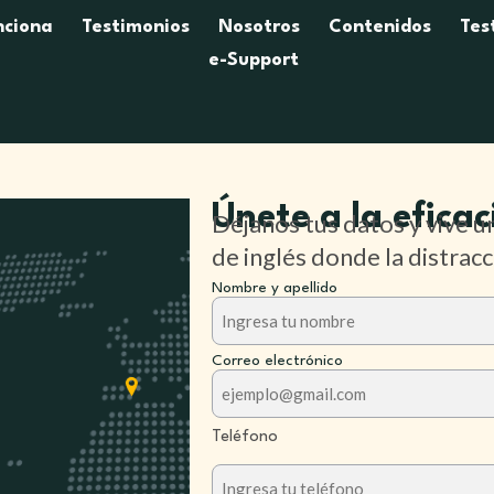
nciona
Testimonios
Nosotros
Contenidos
Tes
e-Support
Únete a la eficac
Déjanos tus datos y vive u
de inglés donde la distracc
Nombre y apellido
Correo electrónico
Teléfono